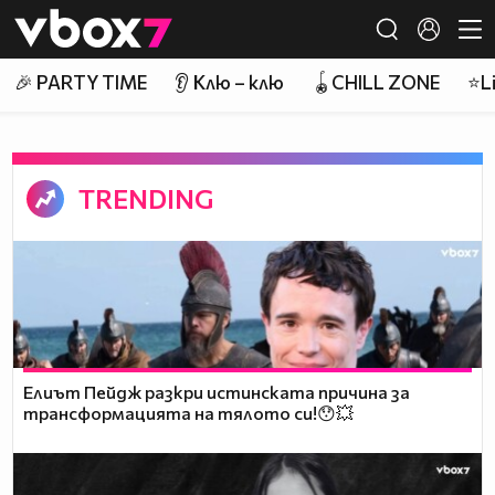
Member of
👾
🎉 PARTY TIME
👂 Клю – клю
🪀CHILL ZONE
⭐Li
TRENDING
Елиът Пейдж разкри истинската причина за
трансформацията на тялото си!😯💥