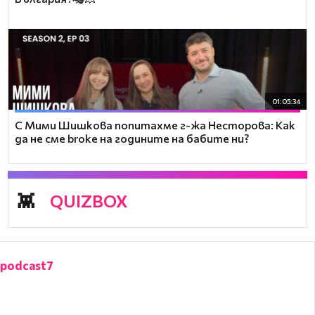
01:05:34
С Мими Шишкова попитахме г-жа Несторова: Как
да не сме broke на годините на бабите ни?
QUIZBOX
podcast7