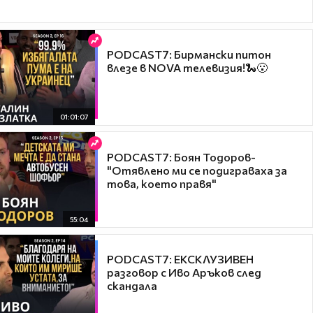
PODCAST7: Бирмански питон
влезе в NOVA телевизия!🐍😮
01:01:07
PODCAST7: ‪Боян Тодоров-
"Отявлено ми се подиграваха за
това, което правя"
55:04
PODCAST7: ЕКСКЛУЗИВЕН
разговор с Иво Аръков след
скандала