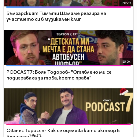
28:29
Българският Тимъти Шаламе реагира на
участието си в музикален клип
55:04
PODCAST7: ‪Боян Тодоров- "Отявлено ми се
подиграваха за това, което правя"
Ованес Торосян- Как се оцелява като актьор в
България?🎭💥