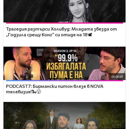
Трагедия разтърси Холивуд: Младата звезда от
„Годзила срещу Конг“ си отиде на 18🕊️
01:01:07
PODCAST7: Бирмански питон влезе в NOVA
телевизия!🐍😮