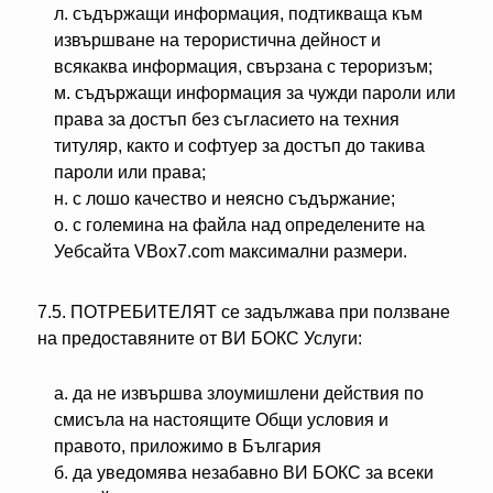
л. съдържащи информация, подтикваща към
извършване на терористична дейност и
всякаква информация, свързана с тероризъм;
м. съдържащи информация за чужди пароли или
права за достъп без съгласието на техния
титуляр, както и софтуер за достъп до такива
пароли или права;
н. с лошо качество и неясно съдържание;
o. с големина на файла над определените на
Уебсайта VBox7.com максимални размери.
7.5. ПОТРЕБИТЕЛЯТ се задължава при ползване
на предоставяните от ВИ БОКС Услуги:
а. да не извършва злоумишлени действия по
смисъла на настоящите Общи условия и
правото, приложимо в България
б. да уведомява незабавно ВИ БОКС за всеки