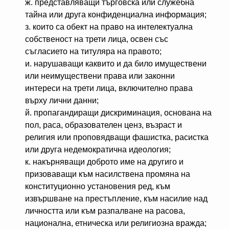
ж. представляващи търговска или служебна
тайна или друга конфиденциална информация;
з. които са обект на право на интелектуална
собственост на трети лица, освен със
съгласието на титуляра на правото;
и. нарушаващи каквито и да било имуществени
или неимуществени права или законни
интереси на трети лица, включително права
върху лични данни;
й. пропагандиращи дискриминация, основана на
пол, раса, образователен ценз, възраст и
религия или проповядващи фашистка, расистка
или друга недемократична идеология;
к. накърняващи доброто име на другиго и
призоваващи към насилствена промяна на
конституционно установения ред, към
извършване на престъпление, към насилие над
личността или към разпалване на расова,
национална, етническа или религиозна вражда;