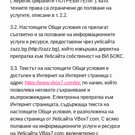
("нерегистрираните ПОТРЕБИТЕЛИ"), като
техните права са ограничени до ползване на
услугите, описани в т. 2.2.
3.2. Настоящите Общи условия се прилагат
съответно и за ползване на информационните
услуги и ресурси, предоставяни чрез уебсайта
zazz.bg (http://zazz.bg), който извършва директна
препратка към Уебсайта собственост на ВИ БОКС.
3.3. Текстът на настоящите Общи условия е
достъпен в Интернет на Интернет страница с
адрес
https://www.vbox7.com/toc
по начин, който
позволява неговото съхраняване и
възпроизвеждане. Електронна препратка към
Интернет страницата, съдържаща текста на
настоящите Общи условия, е разположена на
всяка страница от Уебсайта VBox7.com. С всяко
ползване на информационните услуги и ресурси
на Уебсайта VBox7.com, включително с