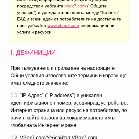
посредством уебсайта
vbox7.com
("Общите
условия") и урежда отношенията между "Ви Бокс"
ЕАД и всеки един от потребителите на достъпните
през уебсайта
www.vbox7.com
информационни
услуги и ресурси.
І. ДЕФИНИЦИИ
При тълкуването и прилагане на настоящите
Общи условия използваните термини и изрази ще
имат следното значение:
1.1. "IP Адрес" ("IP address") е уникален
идентификационен номер, асоцииращ устройство,
Интернет страница или ресурс на потребителя, по
начин, който позволява локализирането им в
глобалната Интернет мрежа.
1.2. VBox7.com/Уебсайтът VBox7.com