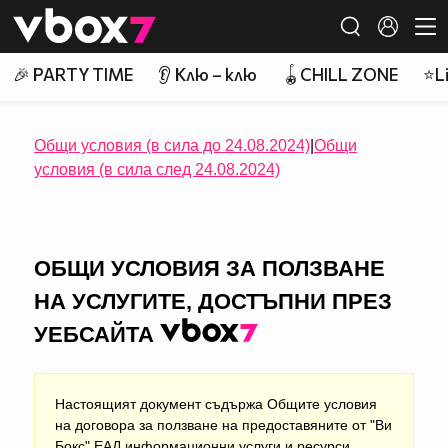
Member of
👾
🎉 PARTY TIME
👂 Клю – клю
🪀CHILL ZONE
⭐Li
Общи условия (в сила до 24.08.2024)
|
Общи
условия (в сила след 24.08.2024)
ОБЩИ УСЛОВИЯ ЗА ПОЛЗВАНЕ
НА УСЛУГИТЕ, ДОСТЪПНИ ПРЕЗ
УЕБСАЙТА
Настоящият документ съдържа Общите условия
на договора за ползване на предоставяните от "Ви
Бокс" ЕАД информационни услуги и ресурси