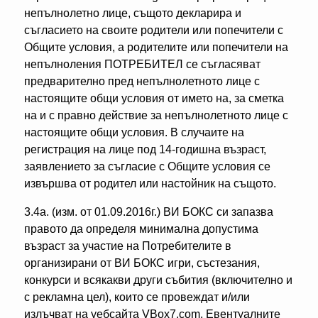
непълнолетно лице, същото декларира и
съгласието на своите родители или попечители с
Общите условия, а родителите или попечители на
непълноления ПОТРЕБИТЕЛ се съгласяват
предварително пред непълнолетното лице с
настоящите общи условия от името на, за сметка
на и с правно действие за непълнолетното лице с
настоящите общи условия. В случаите на
регистрация на лице под 14-годишна възраст,
заявлението за съгласие с Общите условия се
извършва от родител или настойник на същото.
3.4а. (изм. от 01.09.2016г.) ВИ БОКС си запазва
правото да определя минимална допустима
възраст за участие на Потребителите в
организирани от ВИ БОКС игри, състезания,
конкурси и всякакви други събития (включително и
с рекламна цел), които се провеждат и/или
излъчват на уебсайта VBox7.com. Евентуалните