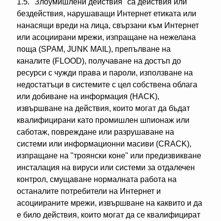
1.5. "Злоумишлени действия" са действия или
бездействия, нарушаващи Интернет етиката или
нанасящи вреди на лица, свързани към Интернет
или асоциирани мрежи, изпращане на нежелана
поща (SPAM, JUNK MAIL), препълване на
каналите (FLOOD), получаване на достъп до
ресурси с чужди права и пароли, използване на
недостатъци в системите с цел собствена облага
или добиване на информация (HACK),
извършване на действия, които могат да бъдат
квалифицирани като промишлен шпионаж или
саботаж, повреждане или разрушаване на
системи или информационни масиви (CRACK),
изпращане на "троянски коне" или предизвикване
инсталация на вируси или системи за отдалечен
контрол, смущаване нормалната работа на
останалите потребители на Интернет и
асоциираните мрежи, извършване на каквито и да
е било действия, които могат да се квалифицират