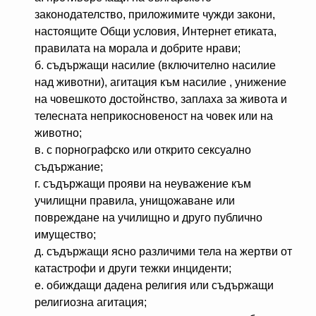
законодателство, приложимите чужди закони,
настоящите Общи условия, Интернет етиката,
правилата на морала и добрите нрави;
б. съдържащи насилие (включително насилие
над животни), агитация към насилие , унижение
на човешкото достойнство, заплаха за живота и
телесната неприкосновеност на човек или на
животно;
в. с порнографско или открито сексуално
съдържание;
г. съдържащи прояви на неуважение към
училищни правила, унищожаване или
повреждане на училищно и друго публично
имущество;
д. съдържащи ясно различими тела на жертви от
катастрофи и други тежки инциденти;
е. обиждащи дадена религия или съдържащи
религиозна агитация;