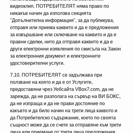
видеоклип. ПОТРЕБИТЕЛЯТ няма право по
никакъв начин да използва секцията
"Допълнителна информация", за да публикува,
отправя или приема каквито и да е предложения
за извършване или сключване на каквито и да е
правни сделки, нито да отправя каквито и да е
други електронни изявления по смисъла на Закон
за електронния документ и електронните
удостоверителни услуги.
7.10. ПОТРЕБИТЕЛЯТ се задължава при
ползване на която и да е от Услугите,
предоставяни чрез Уебсайта VBox7.com, да не
зарежда, да не разполага на сървър на ВИ БОКС,
да не изпраща и да не прави достояние по
какъвто и да било начин на трети лица каквото и
да Потребителско съдържание, което по своята
същност може да се счете за отправяне към трети
лица или приемане от трети лица предложения