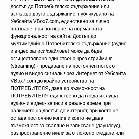
достъп до Потребителско съдържание или
всякакво друго съдържание, публикувано на
Уебсайта VBox7.com, единствено за лично
ползване, при ползване на нормалната
функционалност на сайта. Достъп до
мултимедийно Потребителско съдържание (аудио
и видео записи/файлове) може да бъде
осъществявано единствено чрез стрийминг
(streaming) - предаване на постоянен поток от
аудио и видео сигнали чрез Интернет от Уебсайта
VBox7.com до крайно устройство на
ПОТРЕБИТЕЛЯ, даващо възможност на
ПОТРЕБИТЕЛЯ единствено да гледа и слуша
аудио- и видео- записи в реално време при
наличието на достъп до интернет, при което не
остава постоянно копие и което не дава
възможност за сваляне и записване (даунлоуд),
разпространение и/или за отложено гледане или