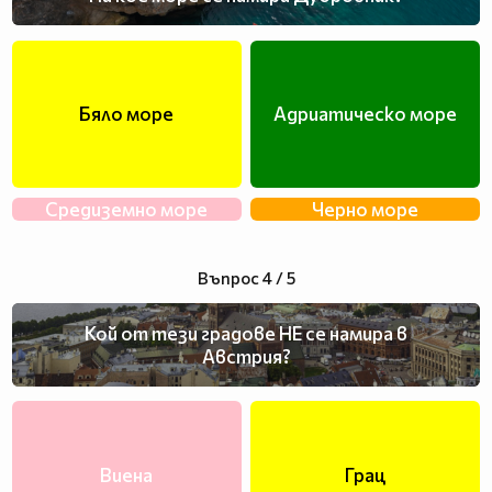
Бяло море
Адриатическо море
Средиземно море
Черно море
Въпрос 4 / 5
Кой от тези градове НЕ се намира в
Австрия?
Виена
Грац