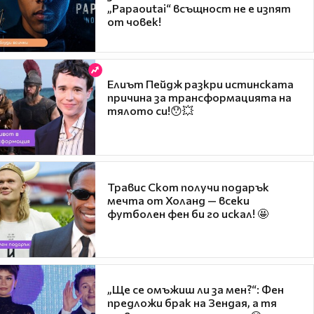
„Papaoutai“ всъщност не е изпят
от човек!
Елиът Пейдж разкри истинската
причина за трансформацията на
тялото си!😯💥
Травис Скот получи подарък
мечта от Холанд — всеки
футболен фен би го искал! 🤩
„Ще се омъжиш ли за мен?“: Фен
предложи брак на Зендая, а тя