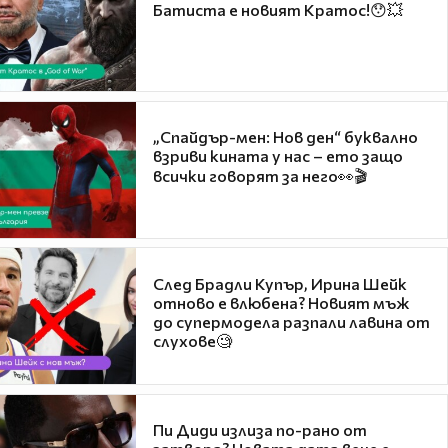
Батиста е новият Кратос!😯💥
„Спайдър-мен: Нов ден“ буквално
взриви кината у нас – ето защо
всички говорят за него👀🎬
След Брадли Купър, Ирина Шейк
отново е влюбена? Новият мъж
до супермодела разпали лавина от
слухове🧐
Пи Диди излиза по-рано от