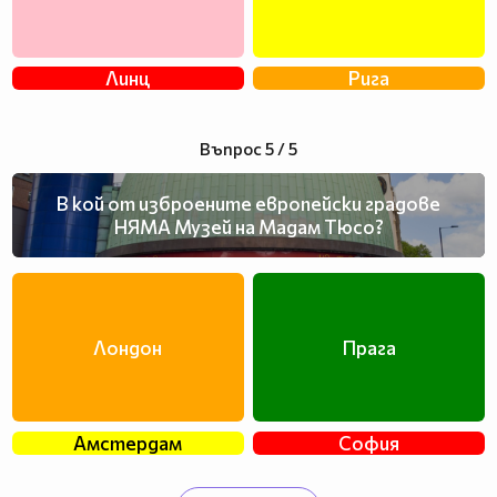
Линц
Рига
Въпрос 5 / 5
В кой от изброените европейски градове
НЯМА Музей на Мадам Тюсо?
Лондон
Прага
Амстердам
София