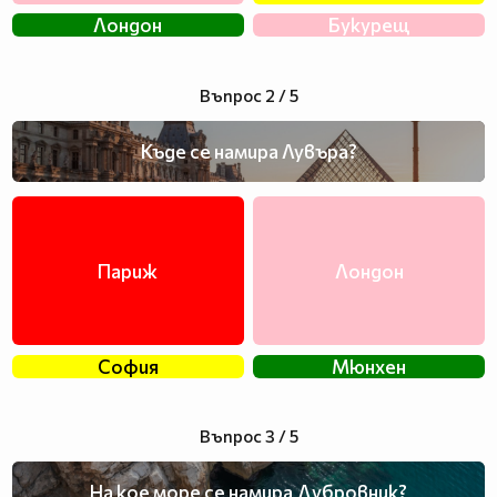
Лондон
Букурещ
Въпрос 2 / 5
Къде се намира Лувъра?
Париж
Лондон
София
Мюнхен
Въпрос 3 / 5
На кое море се намира Дубровник?