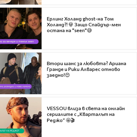
Ерлинг Холанд ghost-на Том
Холанд?! 💀 Защо Спайдър-мен
остана на "seen"😅
Втори шанс за любовта? Ариана
Гранде и Рики Алварес отново
заедно!😍
VESSOU влиза в света на онлайн
сериалите с „Кварталът на
Реджо“ 🤩🎬