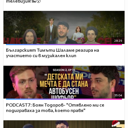
телевизия!🐍😮
28:29
Българският Тимъти Шаламе реагира на
участието си в музикален клип
55:04
PODCAST7: ‪Боян Тодоров- "Отявлено ми се
подиграваха за това, което правя"