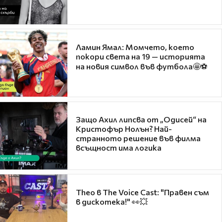
Ламин Ямал: Момчето, което
покори света на 19 — историята
на новия символ във футбола🤩⚽
Защо Ахил липсва от „Одисей“ на
Кристофър Нолън? Най-
странното решение във филма
всъщност има логика
Theo в The Voice Cast: "Правен съм
в дискотека!" 👀💥