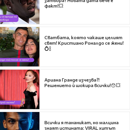
затвора? Новата дата вече е
факт!💥
Сватбата, която чакаше целият
свят! Кристиано Роналдо се жени!
💍🍾
Ариана Гранде изчезва?!
Решението ѝ шокира всички!😯💥
Всички я тананикат, но малцина
знаят истината: VIRAL хитът