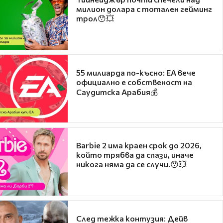
милион долара с тотален гейминг
трол😯💥
55 милиарда по-късно: EA вече
официално е собственост на
Саудитска Арабия💰
Barbie 2 има краен срок до 2026,
който трябва да спази, иначе
никога няма да се случи.😯💥
След тежка контузия: Дейв