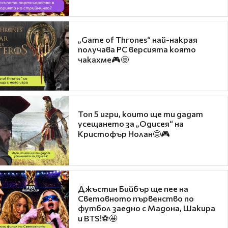
„Game of Thrones“ най-накрая
получава PC версията която
чакахме🎮🤩
Топ 5 игри, които ще ти дадат
усещането за „Одисея“ на
Кристофър Нолан🤩🎮
Джъстин Бийбър ще пее на
Световното първенство по
футбол заедно с Мадона, Шакира
и BTS!⚽🤩