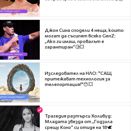
Джон Сина сподели 4 неща, които
могат да съсипят всяко GenZ:
„Ако ги имаш, провалът е
гарантиран“🧐💥
Изследовател на НЛО: "САЩ
притежават технология за
телепортация!"😯💥
Трагедия разтърси Холивуд:
Младата звезда от „Годзила
срещу Конг“ си отиде на 18🕊️