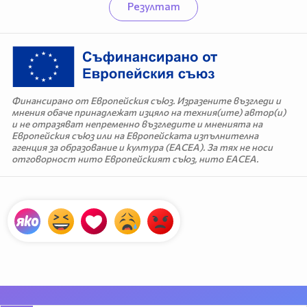
Резултат
Финансирано от Европейския съюз. Изразените възгледи и
мнения обаче принадлежат изцяло на техния(ите) автор(и)
и не отразяват непременно възгледите и мненията на
Европейския съюз или на Европейската изпълнителна
агенция за образование и култура (EACEA). За тях не носи
отговорност нито Европейският съюз, нито EACEA.