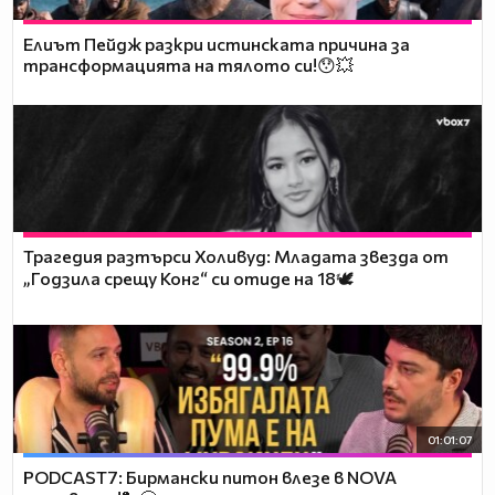
Елиът Пейдж разкри истинската причина за
трансформацията на тялото си!😯💥
Трагедия разтърси Холивуд: Младата звезда от
„Годзила срещу Конг“ си отиде на 18🕊️
01:01:07
PODCAST7: Бирмански питон влезе в NOVA