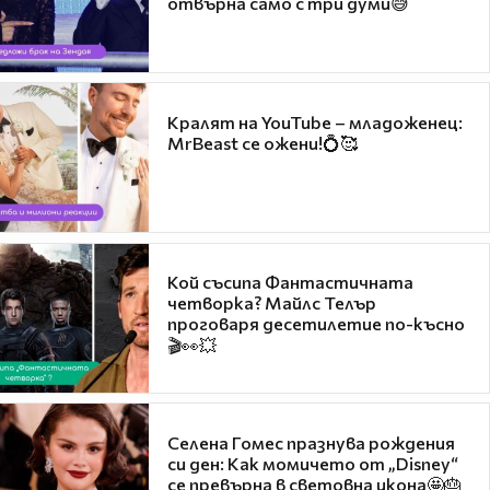
отвърна само с три думи😅
Кралят на YouTube – младоженец:
MrBeast се ожени!💍🥰
Кой съсипа Фантастичната
четворка? Майлс Телър
проговаря десетилетие по-късно
🎬👀💥
Селена Гомес празнува рождения
си ден: Как момичето от „Disney“
се превърна в световна икона🤩🎂