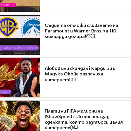
Съдията отложи сливането на
Paramount и Warner Bros. за 110
милиарда долара!😯💥
Любов или скандал? Карди Би и
Мадука Окойе разпалиха
интернет❤️‍🔥🔥
Плати ли FIFA милиони на
IShowSpeed?! Истината зад
сделката, която разтърси целия
интернет🤑💥