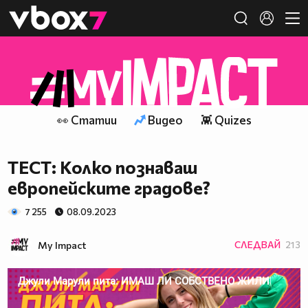
Member of
👾
👀 Статии
Видео
👾 Quizes
ТЕСТ: Колко познаваш
европейските градове?
7 255
08.09.2023
My Impact
СЛЕДВАЙ
213