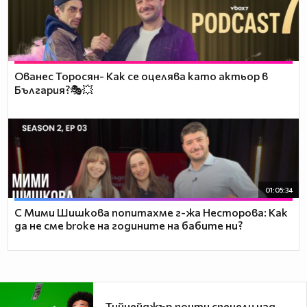
Ованес Торосян- Как се оцелява като актьор в
България?🎭💥
01:05:34
С Мими Шишкова попитахме г-жа Несторова: Как
да не сме broke на годините на бабите ни?
Тийнейджър почти спечели над