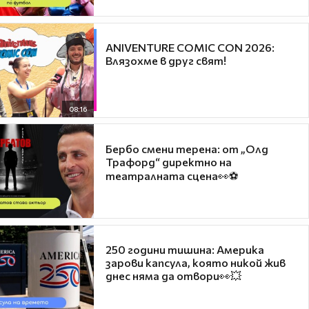
ANIVENTURE COMIC CON 2026:
Влязохме в друг свят!
08:16
Бербо смени терена: от „Олд
Трафорд“ директно на
театралната сцена👀⚽
250 години тишина: Америка
зарови капсула, която никой жив
днес няма да отвори👀💥