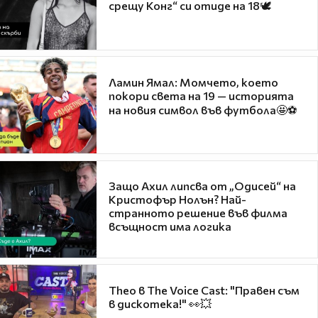
срещу Конг“ си отиде на 18🕊️
Ламин Ямал: Момчето, което
покори света на 19 — историята
на новия символ във футбола🤩⚽
Защо Ахил липсва от „Одисей“ на
Кристофър Нолън? Най-
странното решение във филма
всъщност има логика
Theo в The Voice Cast: "Правен съм
в дискотека!" 👀💥