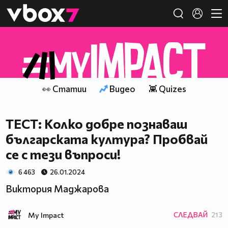
Member of
👾
👀 Статии
Видео
👾 Quizes
ТЕСТ: Колко добре познаваш
българската култура? Пробвай
се с тези въпроси!
6 463
26.01.2024
Виктория Маджарова
My Impact
СЛЕДВАЙ
213