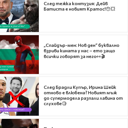
След тежка контузия: Дейв
Батиста е новият Кратос!😯💥
„Спайдър-мен: Нов ден“ буквално
взриви кината у нас – ето защо
всички говорят за него👀🎬
След Брадли Купър, Ирина Шейк
отново е влюбена? Новият мъж
до супермодела разпали лавина от
слухове🧐