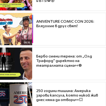
и BTS!⚽🤩
ANIVENTURE COMIC CON 2026:
Влязохме в друг свят!
08:16
Бербо смени терена: от „Олд
Трафорд“ директно на
театралната сцена👀⚽
250 години тишина: Америка
зарови капсула, която никой жив
днес няма да отвори👀💥