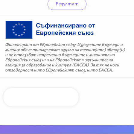
Резултат
Финансирано от Европейския съюз. Изразените възгледи и
мнения обаче принадлежат изцяло на техния(ите) автор(и)
и не отразяват непременно възгледите и мненията на
Европейския съюз или на Европейската изпълнителна
агенция за образование и култура (EACEA). За тях не носи
отговорност нито Европейският съюз, нито EACEA.