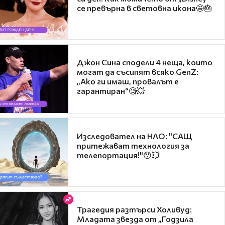
се превърна в световна икона🤩🎂
Джон Сина сподели 4 неща, които
могат да съсипят всяко GenZ:
„Ако ги имаш, провалът е
гарантиран“🧐💥
Изследовател на НЛО: "САЩ
притежават технология за
телепортация!"😯💥
Трагедия разтърси Холивуд:
Младата звезда от „Годзила