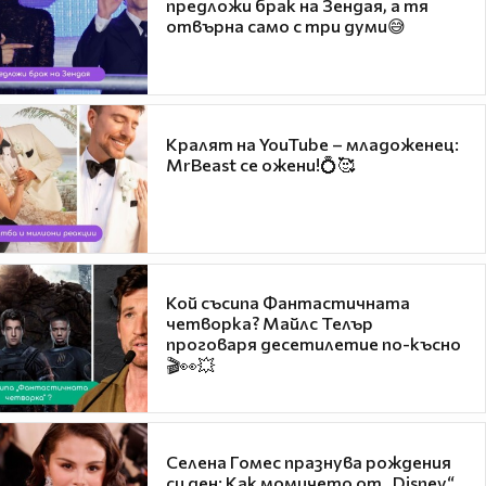
предложи брак на Зендая, а тя
отвърна само с три думи😅
Кралят на YouTube – младоженец:
MrBeast се ожени!💍🥰
Кой съсипа Фантастичната
четворка? Майлс Телър
проговаря десетилетие по-късно
🎬👀💥
Селена Гомес празнува рождения
си ден: Как момичето от „Disney“