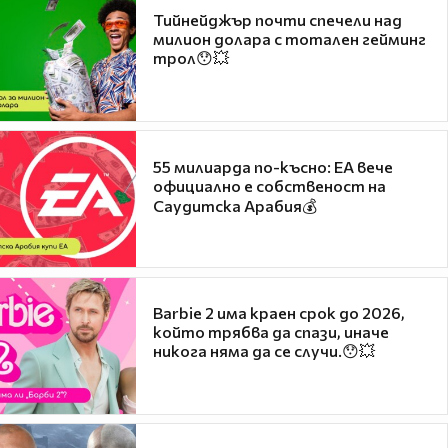
Тийнейджър почти спечели над
милион долара с тотален гейминг
трол😯💥
55 милиарда по-късно: EA вече
официално е собственост на
Саудитска Арабия💰
Barbie 2 има краен срок до 2026,
който трябва да спази, иначе
никога няма да се случи.😯💥