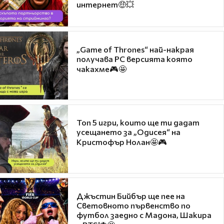
интернет🤑💥
„Game of Thrones“ най-накрая
получава PC версията която
чакахме🎮🤩
Топ 5 игри, които ще ти дадат
усещането за „Одисея“ на
Кристофър Нолан🤩🎮
Джъстин Бийбър ще пее на
Световното първенство по
футбол заедно с Мадона, Шакира