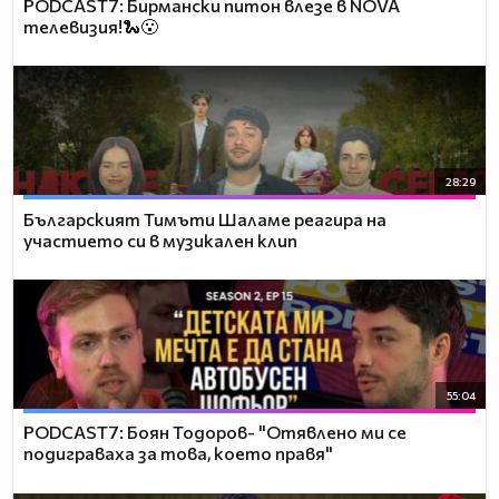
PODCAST7: Бирмански питон влезе в NOVA
телевизия!🐍😮
28:29
Българският Тимъти Шаламе реагира на
участието си в музикален клип
55:04
PODCAST7: ‪Боян Тодоров- "Отявлено ми се
подиграваха за това, което правя"