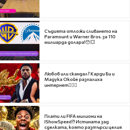
Съдията отложи сливането на
Paramount и Warner Bros. за 110
милиарда долара!😯💥
Любов или скандал? Карди Би и
Мадука Окойе разпалиха
интернет❤️‍🔥🔥
Плати ли FIFA милиони на
IShowSpeed?! Истината зад
сделката, която разтърси целия