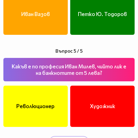
Иван Вазов
Петко Ю. Тодоров
Въпрос 5 / 5
Какъв е по професия Иван Милев, чийто лик е
на банкнотите от 5 лева?
Революционер
Художник