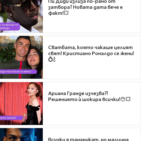
Пи Диди излиза по-рано от
затвора? Новата дата вече е
факт!💥
Сватбата, която чакаше целият
свят! Кристиано Роналдо се жени!
💍🍾
Ариана Гранде изчезва?!
Решението ѝ шокира всички!😯💥
Всички я тананикат, но малцина