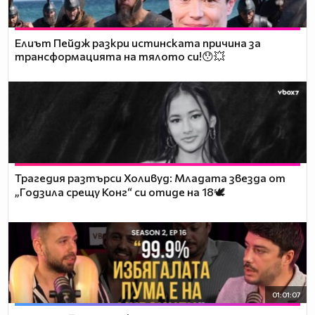
Елиът Пейдж разкри истинската причина за
трансформацията на тялото си!😯💥
Трагедия разтърси Холивуд: Младата звезда от
„Годзила срещу Конг“ си отиде на 18🕊️
01:01:07