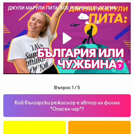
Въпрос 1 / 5
Кой български режисьор е автор на филма
"Опасен чар"?