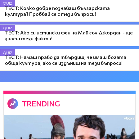
QUIZ
ТЕСТ: Колко добре познаваш българската
култура? Пробвай се с тези въпроси!
QUIZ
ТЕСТ: Ако си истински фен на Майкъл Джордан - ще
знаеш тези факти!
QUIZ
ТЕСТ: Нямаш право да твърдиш, че имаш богата
обща култура, ако се издъниш на тези въпроси!
TRENDING