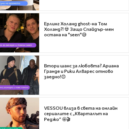
Ерлинг Холанд ghost-на Том
Холанд?! 💀 Защо Спайдър-мен
остана на "seen"😅
Втори шанс за любовта? Ариана
Гранде и Рики Алварес отново
заедно!😍
VESSOU влиза в света на онлайн
сериалите с „Кварталът на
Реджо“ 🤩🎬