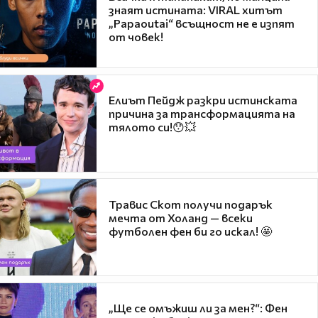
знаят истината: VIRAL хитът
„Papaoutai“ всъщност не е изпят
от човек!
Елиът Пейдж разкри истинската
причина за трансформацията на
тялото си!😯💥
Травис Скот получи подарък
мечта от Холанд — всеки
футболен фен би го искал! 🤩
„Ще се омъжиш ли за мен?“: Фен