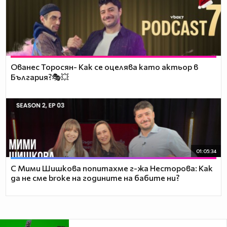
Ованес Торосян- Как се оцелява като актьор в
България?🎭💥
01:05:34
С Мими Шишкова попитахме г-жа Несторова: Как
да не сме broke на годините на бабите ни?