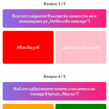
Въпрос 3 / 5
Коя от следните български личности не е
номинирана за „Нобелова награда“?
Иван Вазов
Димчо Дебелянов
Въпрос 4 / 5
Кой от изброените поети и писатели не
попада в кръга „Мисъл“?