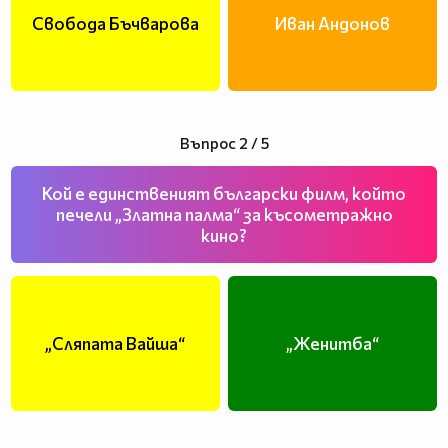
Свобода Бъчварова
Иван Андонов
Въпрос 2 / 5
Кой е единственият български филм, който
печели „Златна палма“ за късометражно
кино?
„Сляпата Вайша“
„Женитба“