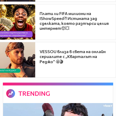
Плати ли FIFA милиони на
IShowSpeed?! Истината зад
сделката, която разтърси целия
интернет🤑💥
VESSOU влиза в света на онлайн
сериалите с „Кварталът на
Реджо“ 🤩🎬
TRENDING