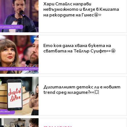
Хари Стайлс направи
невъзможното и влезе в Книгата
на рекордите на Гинес🤩⭐
Ето коя дама хвана букета на
сватбата на Тейлър Суифт👀🤩
Дигиталният детокс ли е новият
trend сред младите?👀💥