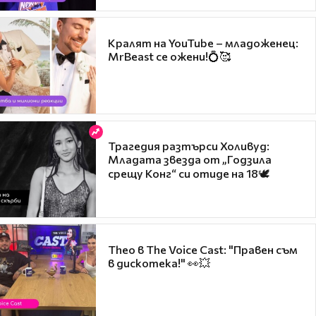
Кралят на YouTube – младоженец:
MrBeast се ожени!💍🥰
Трагедия разтърси Холивуд:
Младата звезда от „Годзила
срещу Конг“ си отиде на 18🕊️
Theo в The Voice Cast: "Правен съм
в дискотека!" 👀💥