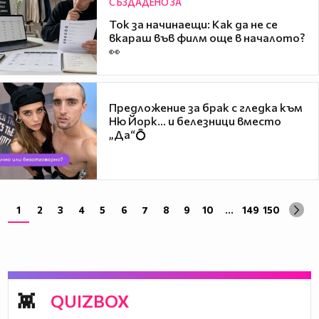
СЪЗДАДЕНО ЗА
Ток за начинаещи: Как да не се
вкараш във филм още в началото?
👀
Предложение за брак с гледка към
Ню Йорк... и белезници вместо
„Да“💍
1
2
3
4
5
6
7
8
9
10
...
149
150
QUIZBOX