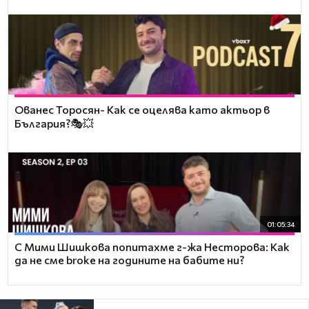
Ованес Торосян- Как се оцелява като актьор в
България?🎭💥
01:05:34
С Мими Шишкова попитахме г-жа Несторова: Как
да не сме broke на годините на бабите ни?