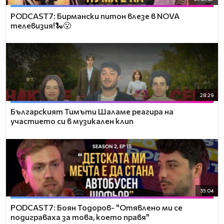
PODCAST7: Бирмански питон влезе в NOVA
телевизия!🐍😮
28:29
Българският Тимъти Шаламе реагира на
участието си в музикален клип
55:04
PODCAST7: ‪Боян Тодоров- "Отявлено ми се
подиграваха за това, което правя"