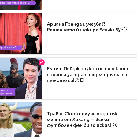
Ариана Гранде изчезва?!
Решението ѝ шокира всички!😯💥
Елиът Пейдж разкри истинската
причина за трансформацията на
тялото си!😯💥
Травис Скот получи подарък
мечта от Холанд — всеки
футболен фен би го искал! 🤩