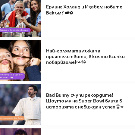
Ерлинг Холанд и Изабел: новите
Бекъм? 👑⚽
Най-голямата лъжа за
приятелството, в която всички
повярвахме!👀🤩
Bad Bunny счупи рекордите!
Шоуто му на Super Bowl влиза в
историята с невиждан успех🤩⭐