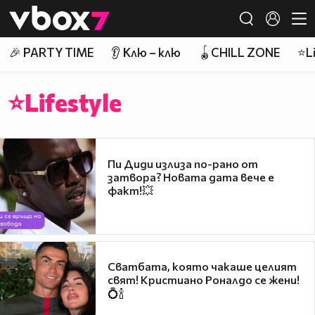
Member of
👾
🎉 PARTY TIME
👂 Клю – клю
🪀CHILL ZONE
⭐Li
⭐Lifestyle
Пи Диди излиза по-рано от
затвора? Новата дата вече е
факт!💥
Сватбата, която чакаше целият
свят! Кристиано Роналдо се жени!
💍🍾