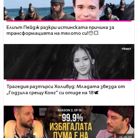
Елиът Пейдж разкри истинската причина за
трансформацията на тялото си!😯💥
Трагедия разтърси Холивуд: Младата звезда от
„Годзила срещу Конг“ си отиде на 18🕊️
01:01:07