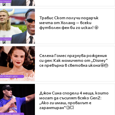
Травис Скот получи подарък
мечта от Холанд — всеки
футболен фен би го искал! 🤩
Селена Гомес празнува рождения
си ден: Как момичето от „Disney“
се превърна в световна икона🤩🎂
Джон Сина сподели 4 неща, които
могат да съсипят всяко GenZ:
„Ако ги имаш, провалът е
гарантиран“🧐💥