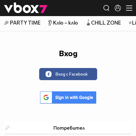
Member of
👾
🎉 PARTY TIME
👂 Клю – клю
🪀CHILL ZONE
⭐Li
Вход
Вход с Facebook