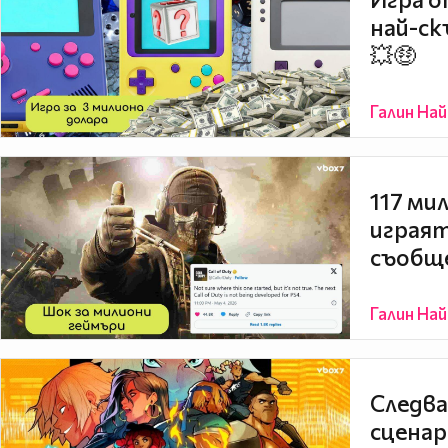
най-ск
💥🤑
Галин На
117 ми
играят
съобщ
Галин На
Следва
сценар