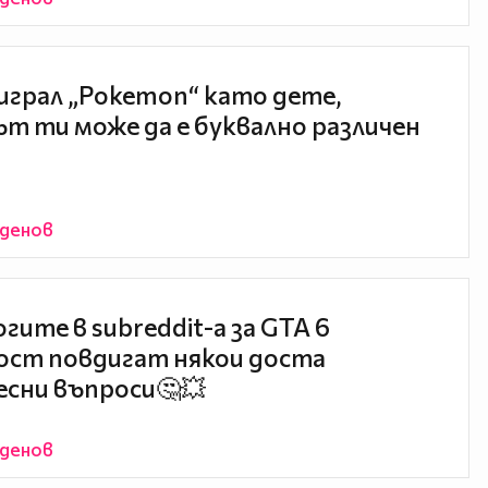
 играл „Pokemon“ като дете,
т ти може да е буквално различен
йденов
гите в subreddit-а за GTA 6
ст повдигат някои доста
сни въпроси🤔💥
йденов