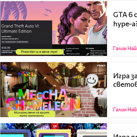
GTA 6 
hype-а
Галин На
Игра з
светов
Галин На
Игра о