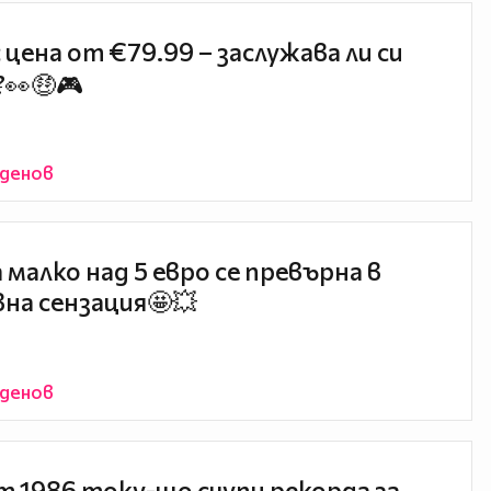
с цена от €79.99 – заслужава ли си
?👀🤑🎮
йденов
а малко над 5 евро се превърна в
на сензация🤩💥
йденов
т 1986 току-що счупи рекорда за