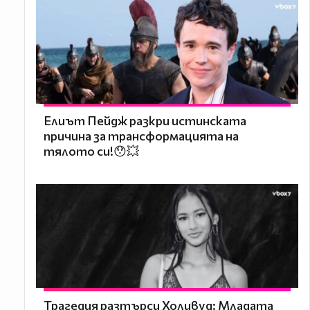
Елиът Пейдж разкри истинската
причина за трансформацията на
тялото си!😯💥
Трагедия разтърси Холивуд: Младата