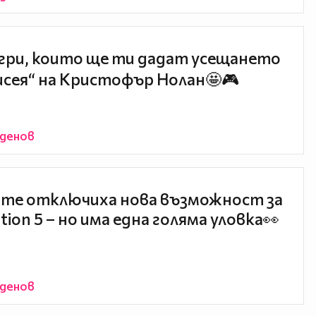
игри, които ще ти дадат усещането
исея“ на Кристофър Нолан🤩🎮
йденов
те отключиха нова възможност за
tion 5 – но има една голяма уловка👀
йденов