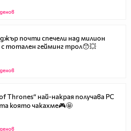
йденов
джър почти спечели над милион
 с тотален гейминг трол😯💥
йденов
of Thrones“ най-накрая получава PC
та която чакахме🎮🤩
йденов