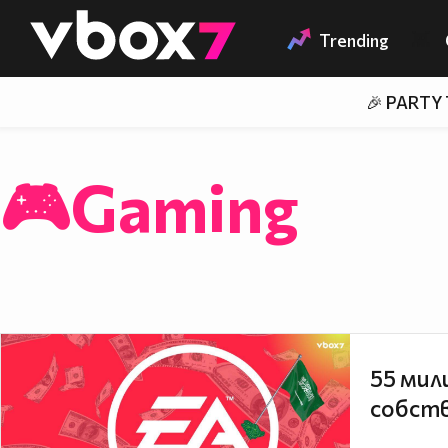
Member of
👾
Trending
🎉 PARTY
🎮Gaming
55 мил
собств