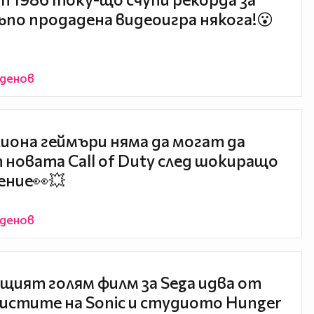
ъпо продадена видеоигра някога!😮
йденов
лиона геймъри няма да могат да
 новата Call of Duty след шокиращо
ение👀💥
йденов
щият голям филм за Sega идва от
истите на Sonic и студиото Hunger