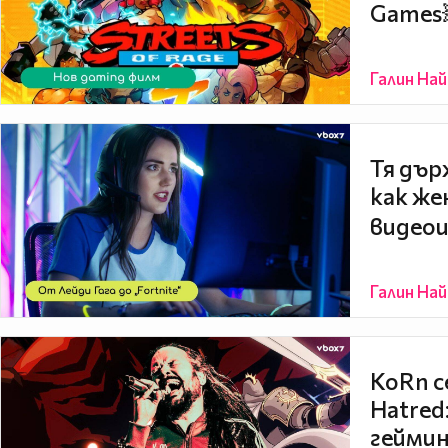
Games
Галин На
Тя дър
как же
видео
Галин На
KoRn с
Hatred
геймин