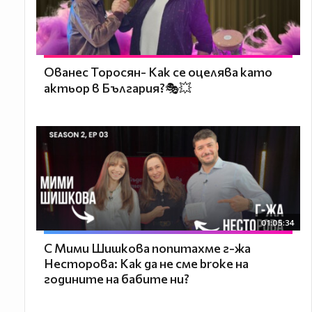
Ованес Торосян- Как се оцелява като
актьор в България?🎭💥
01:05:34
С Мими Шишкова попитахме г-жа
Несторова: Как да не сме broke на
годините на бабите ни?