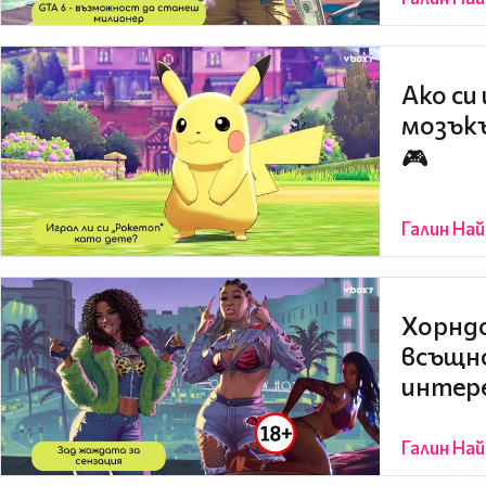
Ако си
мозъкъ
🎮
Галин На
Хорндо
всъщно
интере
Галин На