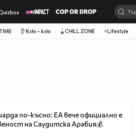
Quizbox
 TIME
👂 Клю – клю
🪀CHILL ZONE
⭐Lifestyle
иарда по-късно: EA вече официално е
еност на Саудитска Арабия💰