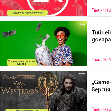
Галин На
Тийней
долара
Галин На
„Game 
версия
Галин На