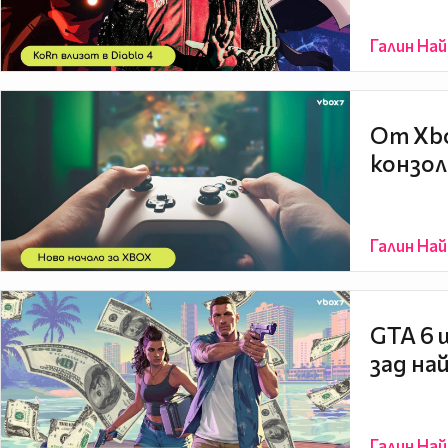
Галин На
От Xbo
конзол
Галин На
GTA 6 
зад на
Галин На