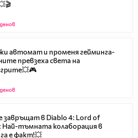
🎬
йденов
жи автомат и променя гейминга-
ните превзеха света на
игрите💥🎮
йденов
е завръщат в Diablo 4: Lord of
: Най-тъмната колаборация в
га е факт!💥