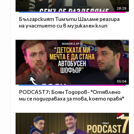
28:29
Българският Тимъти Шаламе реагира
на участието си в музикален клип
55:04
PODCAST7: ‪Боян Тодоров- "Отявлено
ми се подиграваха за това, което правя"