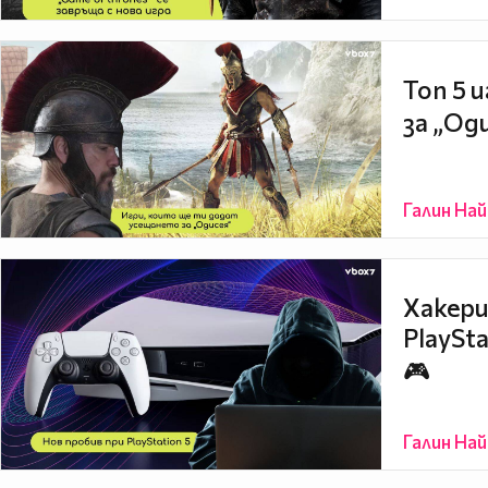
Топ 5 
за „Од
Галин На
Хакери
PlaySta
🎮
Галин На