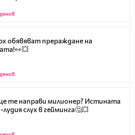
йденов
x обявяват прераждане на
ата!👀💥
йденов
ще те направи милионер? Истината
й-лудия слух в гейминга🤔💥
йденов