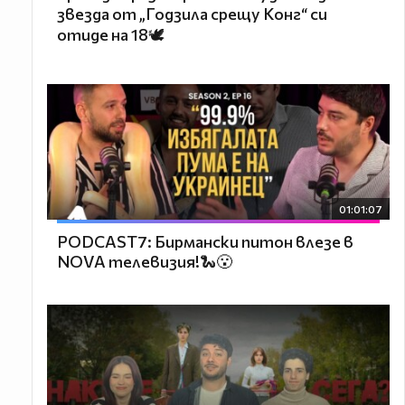
звезда от „Годзила срещу Конг“ си
отиде на 18🕊️
01:01:07
PODCAST7: Бирмански питон влезе в
NOVA телевизия!🐍😮