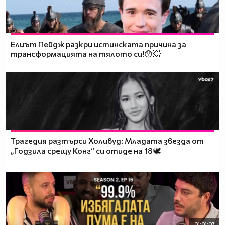
Елиът Пейдж разкри истинската причина за
трансформацията на тялото си!😯💥
Трагедия разтърси Холивуд: Младата звезда от
„Годзила срещу Конг“ си отиде на 18🕊️
01:01:07