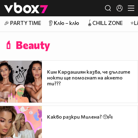
Member of
👾
🎉 PARTY TIME
👂 Клю – клю
🪀CHILL ZONE
⭐Li
💄 Beauty
Ким Кардашиян казва, че дългите
нокти ще помогнат на акнето
ти???
Какво разкри Милена? 🥺👼