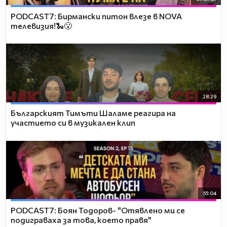
PODCAST7: Бирмански питон влезе в NOVA
телевизия!🐍😮
28:29
Българският Тимъти Шаламе реагира на
участието си в музикален клип
55:04
PODCAST7: ‪Боян Тодоров- "Отявлено ми се
подиграваха за това, което правя"