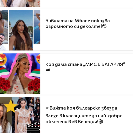
Бившата на Мбапе показва
огромното си деколте!😍
Коя дама стана „МИС БЪЛГАРИЯ“
👑
⭐ Вижте коя българска звезда
влезе в класациите за най-добре
облечени във Венеция! 🎬