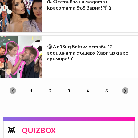
🥳 Фестивал на модата и
красотата във Варна! 🍸💄
😍Дейвид Бекъм остави 12-
годишната дъщеря Харпър да го
гримира! 💄
1
2
3
4
5
QUIZBOX