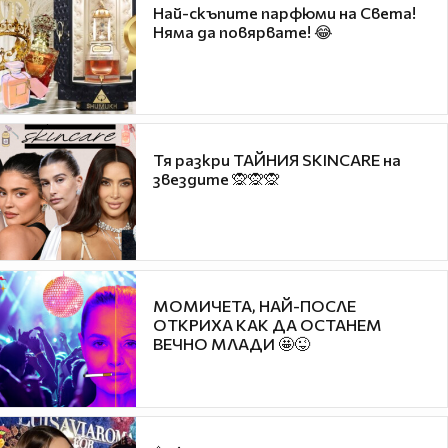
Най-скъпите парфюми на Света!
Няма да повярвате! 😂
Тя разкри ТАЙНИЯ SKINCARE на
звездите 🙊🙊🙊
МОМИЧЕТА, НАЙ-ПОСЛЕ
ОТКРИХА КАК ДА ОСТАНЕМ
ВЕЧНО МЛАДИ 🤩😜