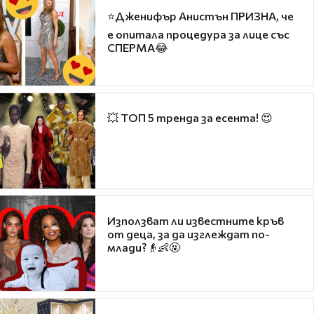
⭐Дженифър Анистън ПРИЗНА, че
е опитала процедура за лице със
СПЕРМА😂
💥 ТОП 5 тренда за есента! 😍
Използват ли известните кръв
от деца, за да изглеждат по-
млади?👴👶🤬