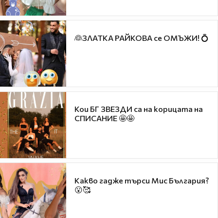
👰ЗЛАТКА РАЙКОВА се ОМЪЖИ! 💍
Кои БГ ЗВЕЗДИ са на корицата на
СПИСАНИЕ 🤩🤩
Какво гадже търси Мис България?
😮🥰