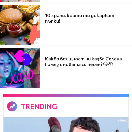
10 храни, които ти докарват
пъпки!
Какво всъщност ни казва Селена
Гомез с новата си песен? 🤭😲
TRENDING