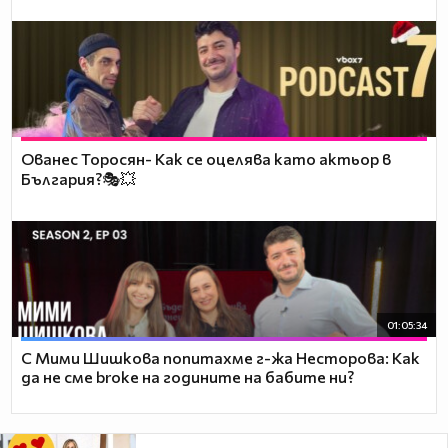
Ованес Торосян- Как се оцелява като актьор в
България?🎭💥
01:05:34
С Мими Шишкова попитахме г-жа Несторова: Как
да не сме broke на годините на бабите ни?