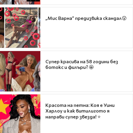
„Мис Варна” предизвика скандал😲
Супер красива на 58 години без
ботокс и филъри? 🤩
Красота на петна: Коя е Уини
Харлоу и как витилигото я
направи супер звезда! ⭐