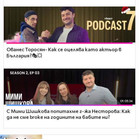
Ованес Торосян- Как се оцелява като актьор в
България?🎭💥
01:05:34
С Мими Шишкова попитахме г-жа Несторова: Как
да не сме broke на годините на бабите ни?