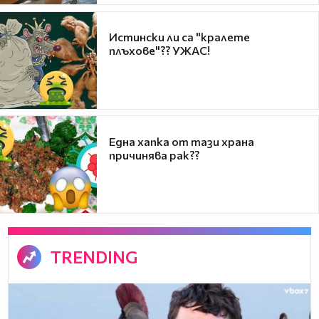
Истински ли са "кралете
плъхове"?? УЖАС!
Една хапка от тази храна
причинява рак??
TRENDING