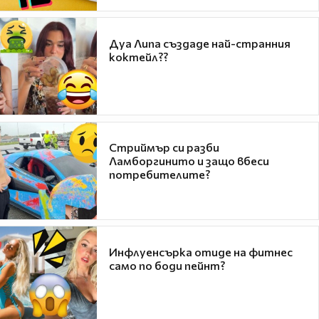
Дуа Липа създаде най-странния
коктейл??
Стриймър си разби
Ламборгинито и защо вбеси
потребителите?
Инфлуенсърка отиде на фитнес
само по боди пейнт?