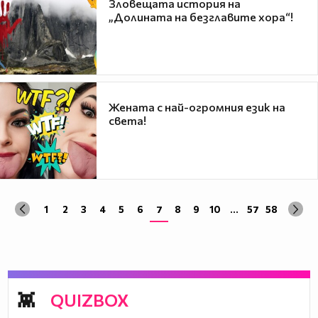
Зловещата история на
„Долината на безглавите хора“!
Жената с най-огромния език на
света!
1
2
3
4
5
6
7
8
9
10
...
57
58
QUIZBOX