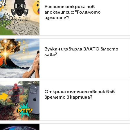
Учените откриха нов
апокалипсис: "Голямото
измиране"!
Вулкан изхвърля ЗЛАТО вместо
лава?
Откриха пътешественик във
времето в картина?