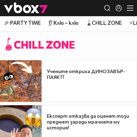
Member of
👾
🎉 PARTY TIME
👂 Клю – клю
🪀CHILL ZONE
⭐Li
🪀CHILL ZONE
Учените откриха ДИНОЗАВЪР-
ПАЯК??
Експерт отказва да оценят този
предмет заради мрачната му
история!