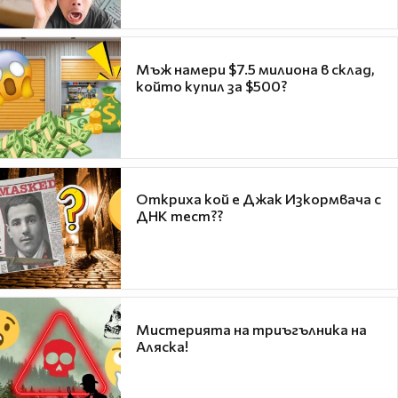
Мъж намери $7.5 милиона в склад,
който купил за $500?
Откриха кой е Джак Изкормвача с
ДНК тест??
Мистерията на триъгълника на
Аляска!