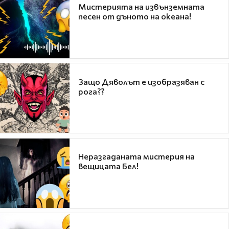
Мистерията на извънземната
песен от дъното на океана!
Защо Дяволът е изобразяван с
рога??
Неразгаданата мистерия на
вещицата Бел!