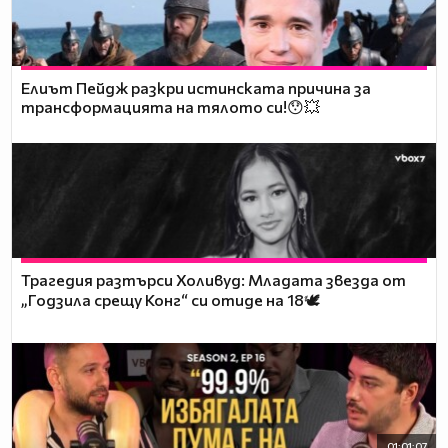
Елиът Пейдж разкри истинската причина за
трансформацията на тялото си!😯💥
Трагедия разтърси Холивуд: Младата звезда от
„Годзила срещу Конг“ си отиде на 18🕊️
01:01:07