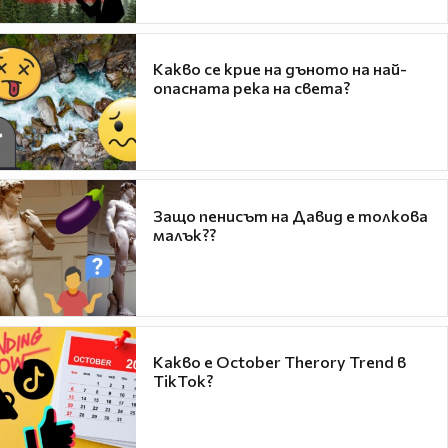
Какво се крие на дъното на най-
опасната река на света?
Защо пенисът на Давид е толкова
малък??
Какво е October Therory Trend в
TikTok?