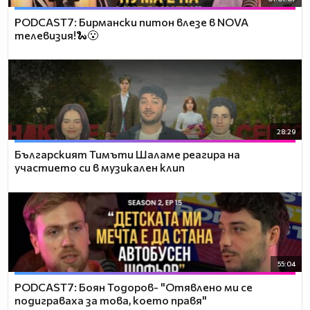
PODCAST7: Бирмански питон влезе в NOVA
телевизия!🐍😮
28:29
Българският Тимъти Шаламе реагира на
участието си в музикален клип
55:04
PODCAST7: ‪Боян Тодоров- "Отявлено ми се
подиграваха за това, което правя"