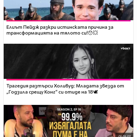
Елиът Пейдж разкри истинската причина за
трансформацията на тялото си!😯💥
Трагедия разтърси Холивуд: Младата звезда от
„Годзила срещу Конг“ си отиде на 18🕊️
01:01:07