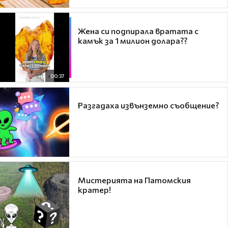
Жена си подпирала вратата с
камък за 1 милион долара??
00:37
Разгадаха извънземно съобщение?
Мистерията на Патомския
кратер!