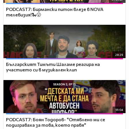
PODCAST7: Бирмански питон влезе в NOVA
телевизия!🐍😮
28:29
Българският Тимъти Шаламе реагира на
участието си в музикален клип
55:04
PODCAST7: ‪Боян Тодоров- "Отявлено ми се
подиграваха за това, което правя"