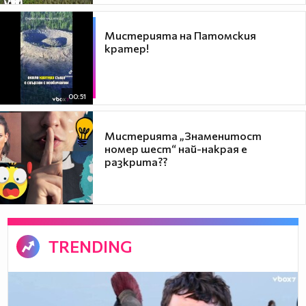
Мистерията на Патомския
кратер!
00:51
Мистерията „Знаменитост
номер шест“ най-накрая е
разкрита??
TRENDING