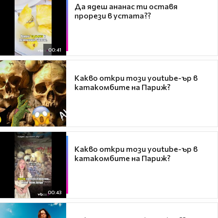
Да ядеш ананас ти оставя
прорези в устата??
00:41
Какво откри този youtube-ър в
катакомбите на Париж?
Какво откри този youtube-ър в
катакомбите на Париж?
00:43