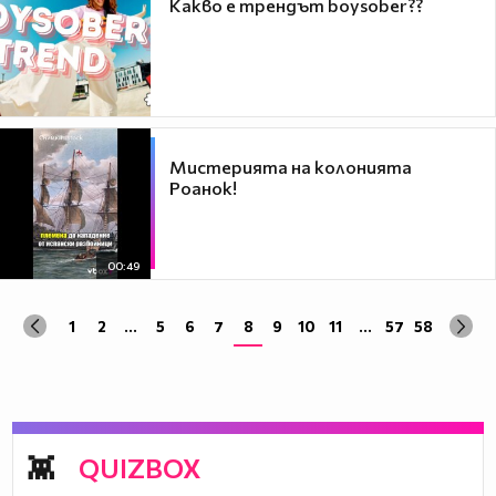
Какво е трендът boysober??
Мистерията на колонията
Роанок!
00:49
1
2
...
5
6
7
8
9
10
11
...
57
58
QUIZBOX