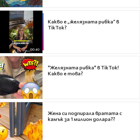
Какво е „желязната рибка“ в
TikTok?
00:40
"Желязната рибка" в TikTok!
Какво е това?
Жена си подпирала вратата с
камък за 1 милион долара??