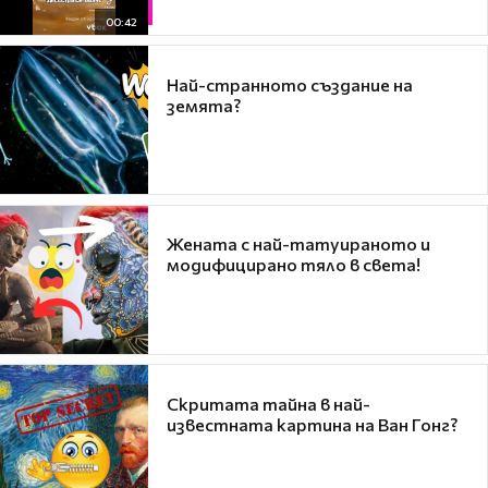
00:42
Най-странното създание на
земята?
Жената с най-татуираното и
модифицирано тяло в света!
Скритата тайна в най-
известната картина на Ван Гонг?