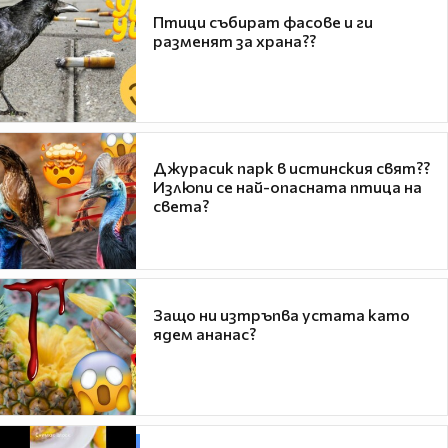
Птици събират фасове и ги
разменят за храна??
Джурасик парк в истинския свят??
Излюпи се най-опасната птица на
света?
Защо ни изтръпва устата като
ядем ананас?