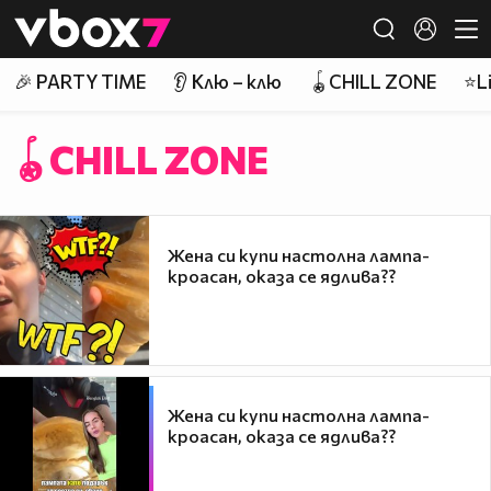
Member of
👾
🎉 PARTY TIME
👂 Клю – клю
🪀CHILL ZONE
⭐Li
🪀CHILL ZONE
Жена си купи настолна лампа-
кроасан, оказа се ядлива??
Жена си купи настолна лампа-
кроасан, оказа се ядлива??