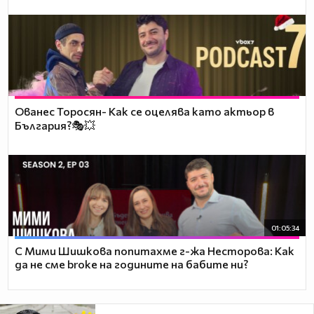
Ованес Торосян- Как се оцелява като актьор в
България?🎭💥
01:05:34
С Мими Шишкова попитахме г-жа Несторова: Как
да не сме broke на годините на бабите ни?