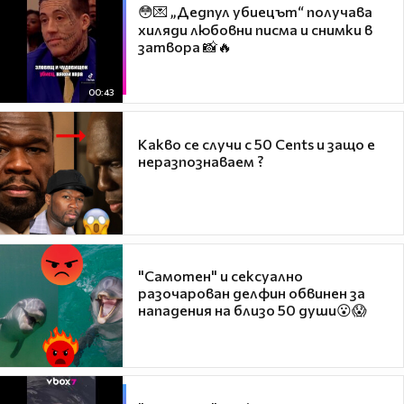
😳💌 „Дедпул убиецът“ получава
хиляди любовни писма и снимки в
затвора 📸🔥
00:43
Какво се случи с 50 Cents и защо е
неразпознаваем ?
"Самотен" и сексуално
разочарован делфин обвинен за
нападения на близо 50 души😮😱