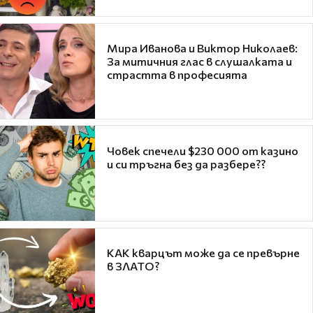
Мира Иванова и Виктор Николаев:
За митичния глас в слушалката и
страстта в професията
Човек спечели $230 000 от казино
и си тръгна без да разбере??
КАК кварцът може да се превърне
в ЗЛАТО?