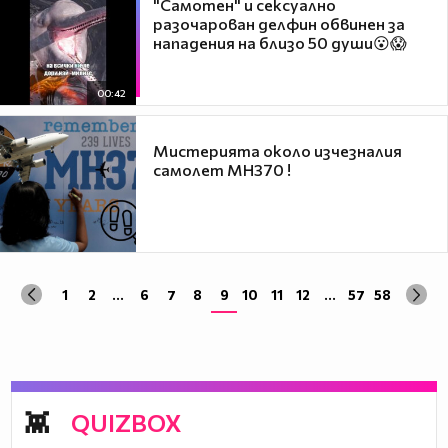
"Самотен" и сексуално
разочарован делфин обвинен за
нападения на близо 50 души😮😱
00:42
Мистерията около изчезналия
самолет MH370 !
1
2
...
6
7
8
9
10
11
12
...
57
58
QUIZBOX