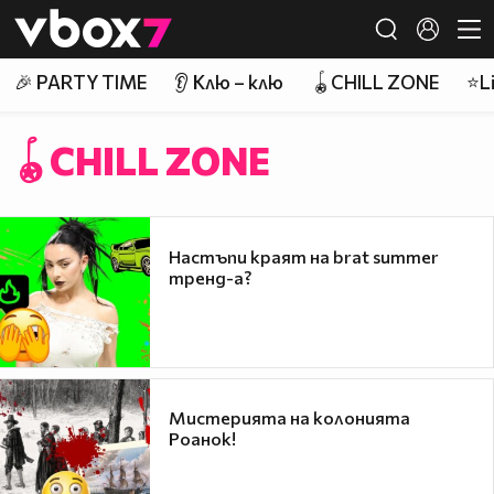
Member of
👾
🎉 PARTY TIME
👂 Клю – клю
🪀CHILL ZONE
⭐Li
🪀CHILL ZONE
Настъпи краят на brat summer
тренд-а?
Мистерията на колонията
Роанок!