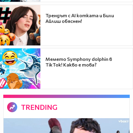
Трендът с AI котката и Били
Айлиш обяснен!
Мемето Symphony dolphin в
TikTok! Какво е това?
TRENDING