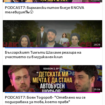
PODCAST7: Бирмански питон влезе в NOVA
телевизия!🐍😮
28:29
Българският Тимъти Шаламе реагира на
участието си в музикален клип
55:04
PODCAST7: ‪Боян Тодоров- "Отявлено ми се
подиграваха за това, което правя"