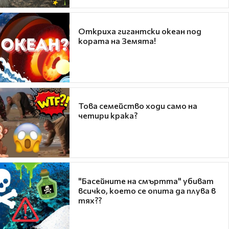
Откриха гигантски океан под
кората на Земята!
Това семейство ходи само на
четири крака?
"Басейните на смъртта" убиват
всичко, което се опита да плува в
тях??