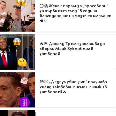
🤯🚀 Жена с парализа „проговори“
за първи път след 18 години
благодарение на мозъчен имплант
🧠✨
🔥🚨 Доналд Тръмп заплашва да
хвърли Марк Зукърбърг в
затвора🔒
😳💌 „Дедпул убиецът“ получава
хиляди любовни писма и снимки в
затвора 📸🔥