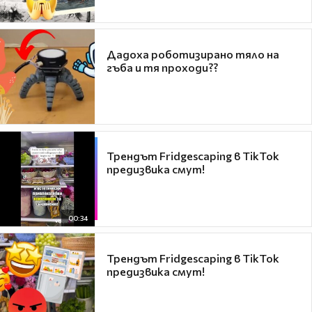
Дадоха роботизирано тяло на
гъба и тя проходи??
Трендът Fridgescaping в TikTok
предизвика смут!
00:34
Трендът Fridgescaping в TikTok
предизвика смут!