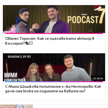
Ованес Торосян- Как се оцелява като актьор в
България?🎭💥
01:05:34
С Мими Шишкова попитахме г-жа Несторова: Как
да не сме broke на годините на бабите ни?