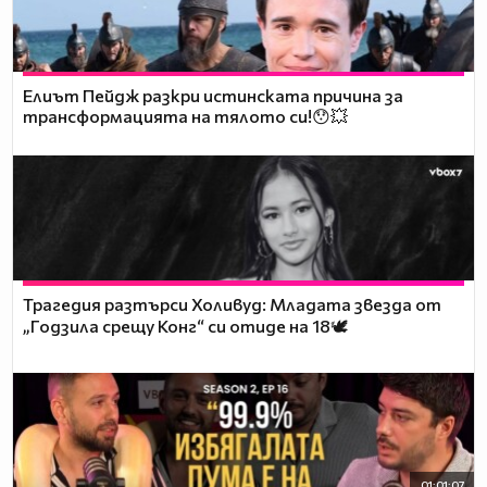
Елиът Пейдж разкри истинската причина за
трансформацията на тялото си!😯💥
Трагедия разтърси Холивуд: Младата звезда от
„Годзила срещу Конг“ си отиде на 18🕊️
01:01:07